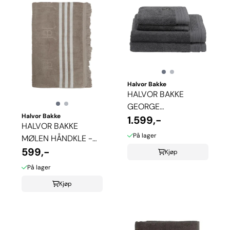
Halvor Bakke
HALVOR BAKKE
GEORGE
Halvor Bakke
HÅNDKLEPAKKE -
1.599,-
HALVOR BAKKE
GRÅ
På lager
MØLEN HÅNDKLE -
BEIGE
599,-
Kjøp
På lager
Kjøp