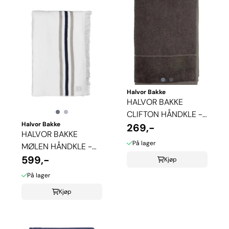
Halvor Bakke
HALVOR BAKKE
CLIFTON HÅNDKLE -
Halvor Bakke
MULDVARP
269,-
HALVOR BAKKE
På lager
MØLEN HÅNDKLE -
HVIT
599,-
Kjøp
På lager
Kjøp