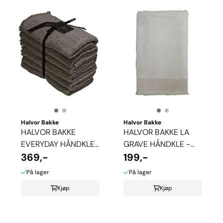
Halvor Bakke
Halvor Bakke
HALVOR BAKKE
HALVOR BAKKE LA
EVERYDAY HÅNDKLE
GRAVE HÅNDKLE -
6-PAKK
369,-
BRILLIANT WHITE
199,-
På lager
På lager
Kjøp
Kjøp