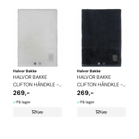
Halvor Bakke
Halvor Bakke
HALVOR BAKKE
HALVOR BAKKE
CLIFTON HÅNDKLE -
CLIFTON HÅNDKLE -
BRILLIANT WHITE
269,-
SVART
269,-
På lager
På lager
Kjøp
Kjøp