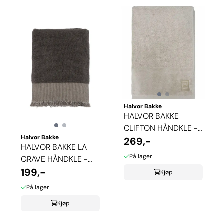
Halvor Bakke
HALVOR BAKKE
CLIFTON HÅNDKLE -
Halvor Bakke
PURE CASHMERE
269,-
HALVOR BAKKE LA
På lager
GRAVE HÅNDKLE -
MULDVARP
199,-
Kjøp
På lager
Kjøp