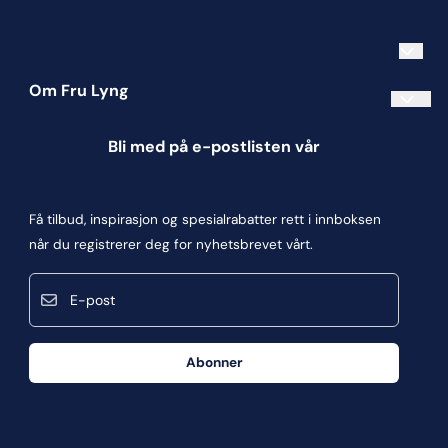
Om Fru Lyng
Informasjonskapsler
Bli med på e-postlisten vår
Blogg
Om oss
Få tilbud, inspirasjon og spesialrabatter rett i innboksen
Kontakt oss
når du registrerer deg for nyhetsbrevet vårt.
Kjøpsbetingelser
E-post
Personvern
Frakt og retur
Abonner
Våre butikker