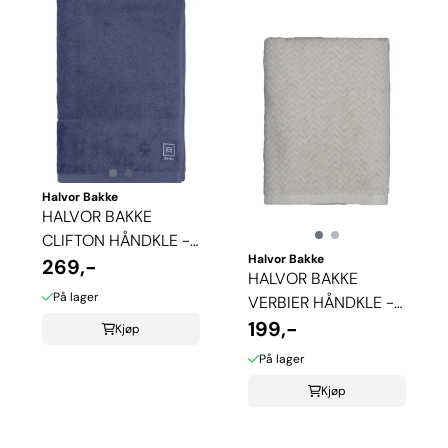
Halvor Bakke
HALVOR BAKKE
CLIFTON HÅNDKLE -
Halvor Bakke
MIDNIGHT BLUE
269,-
HALVOR BAKKE
På lager
VERBIER HÅNDKLE -
PURE CASHMERE
199,-
Kjøp
På lager
Kjøp