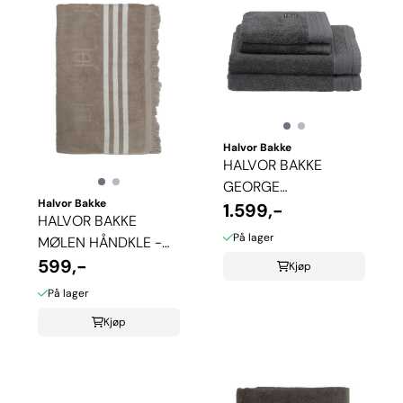
Halvor Bakke
HALVOR BAKKE
GEORGE
Halvor Bakke
HÅNDKLEPAKKE -
1.599,-
HALVOR BAKKE
GRÅ
På lager
MØLEN HÅNDKLE -
BEIGE
599,-
Kjøp
På lager
Kjøp