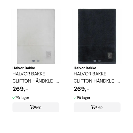
Halvor Bakke
Halvor Bakke
HALVOR BAKKE
HALVOR BAKKE
CLIFTON HÅNDKLE -
CLIFTON HÅNDKLE -
BRILLIANT WHITE
269,-
SVART
269,-
På lager
På lager
Kjøp
Kjøp