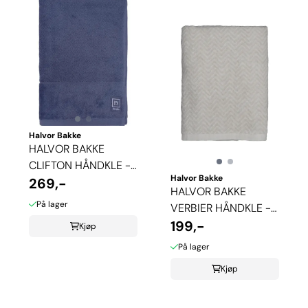
Halvor Bakke
HALVOR BAKKE
CLIFTON HÅNDKLE -
Halvor Bakke
MIDNIGHT BLUE
269,-
HALVOR BAKKE
På lager
VERBIER HÅNDKLE -
PURE CASHMERE
199,-
Kjøp
På lager
Kjøp