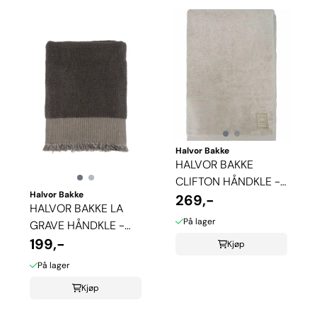
Halvor Bakke
HALVOR BAKKE
CLIFTON HÅNDKLE -
Halvor Bakke
PURE CASHMERE
269,-
HALVOR BAKKE LA
På lager
GRAVE HÅNDKLE -
MULDVARP
199,-
Kjøp
På lager
Kjøp