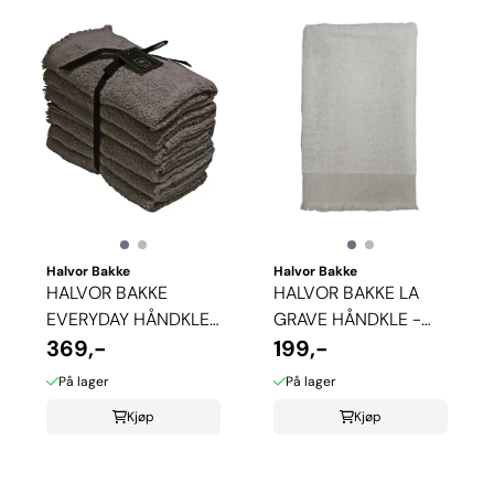
Halvor Bakke
Halvor Bakke
HALVOR BAKKE
HALVOR BAKKE LA
EVERYDAY HÅNDKLE
GRAVE HÅNDKLE -
6-PAKK
369,-
BRILLIANT WHITE
199,-
På lager
På lager
Kjøp
Kjøp