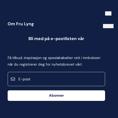
Om Fru Lyng
Informasjonskapsler
Bli med på e-postlisten vår
Blogg
Om oss
Få tilbud, inspirasjon og spesialrabatter rett i innboksen
Kontakt oss
når du registrerer deg for nyhetsbrevet vårt.
Kjøpsbetingelser
E-post
Personvern
Frakt og retur
Abonner
Våre butikker