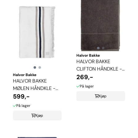
Halvor Bakke
HALVOR BAKKE
CLIFTON HÅNDKLE -
Halvor Bakke
MULDVARP
269,-
HALVOR BAKKE
På lager
MØLEN HÅNDKLE -
HVIT
599,-
Kjøp
På lager
Kjøp