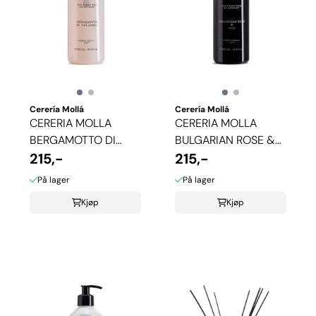
Cerería Mollá
Cerería Mollá
CERERIA MOLLA
CERERIA MOLLA
BERGAMOTTO DI
BULGARIAN ROSE &
CALABRIA SÅPE
215,-
OUD SÅPE
215,-
På lager
På lager
Kjøp
Kjøp