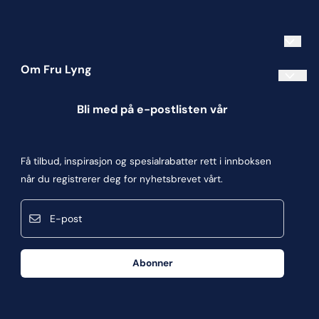
Om Fru Lyng
Informasjonskapsler
Bli med på e-postlisten vår
Blogg
Om oss
Få tilbud, inspirasjon og spesialrabatter rett i innboksen
Kontakt oss
når du registrerer deg for nyhetsbrevet vårt.
Kjøpsbetingelser
E-post
Personvern
Frakt og retur
Abonner
Våre butikker