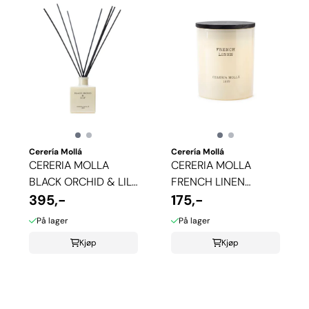
Cerería Mollá
Cerería Mollá
CERERIA MOLLA
CERERIA MOLLA
BLACK ORCHID & LILY
FRENCH LINEN
DUFTPINNER
395,-
DUFTLYS
175,-
På lager
På lager
Kjøp
Kjøp