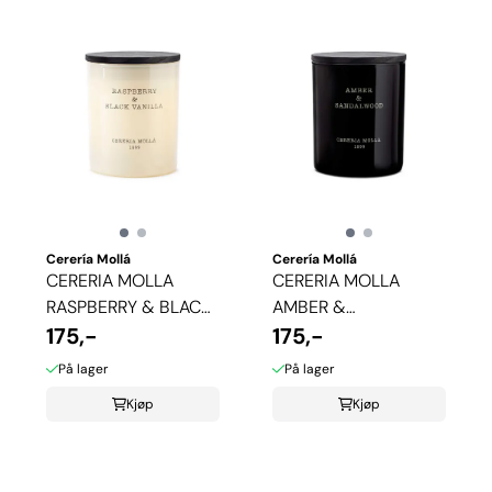
Cerería Mollá
Cerería Mollá
CERERIA MOLLA
CERERIA MOLLA
RASPBERRY & BLACK
AMBER &
VANILLA DUFTLYS
175,-
SANDALWOOD
175,-
DUFTLYS
På lager
På lager
Kjøp
Kjøp