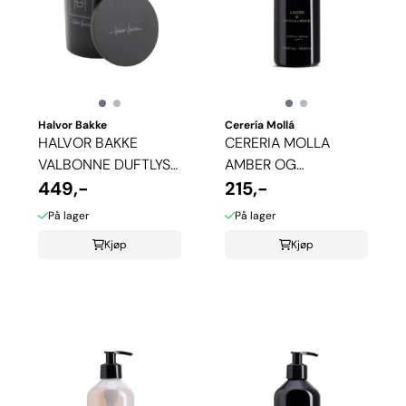
Halvor Bakke
Cerería Mollá
HALVOR BAKKE
CERERIA MOLLA
VALBONNE DUFTLYS -
AMBER OG
GRAPEFRUKT
449,-
SANDALWOOD SÅPE
215,-
På lager
På lager
Kjøp
Kjøp