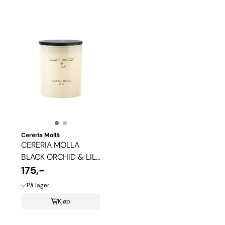
Cerería Mollá
CERERIA MOLLA
BLACK ORCHID & LILY
DUFTLYS
175,-
På lager
Kjøp