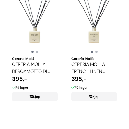
Cerería Mollá
Cerería Mollá
CERERIA MOLLA
CERERIA MOLLA
BERGAMOTTO DI
FRENCH LINEN
CALABRIA
395,-
DUFTPINNER
395,-
DUFTPINNER
På lager
På lager
Kjøp
Kjøp