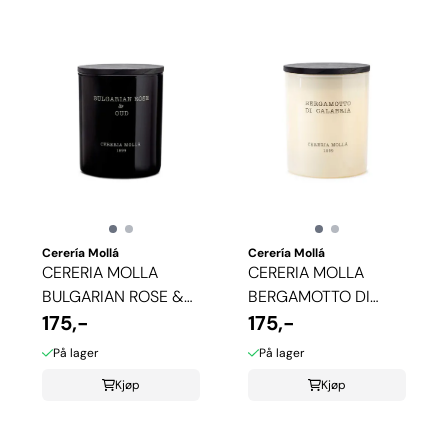
Cerería Mollá
Cerería Mollá
CERERIA MOLLA
CERERIA MOLLA
BULGARIAN ROSE &
BERGAMOTTO DI
OUD DUFTLYS
175,-
CALABRIA DUFTLYS
175,-
På lager
På lager
Kjøp
Kjøp