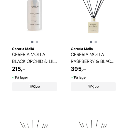
Cerería Mollá
Cerería Mollá
CERERIA MOLLA
CERERIA MOLLA
BLACK ORCHID & LILY
RASPBERRY & BLACK
SÅPE
215,-
VANILLA ...
395,-
På lager
På lager
Kjøp
Kjøp