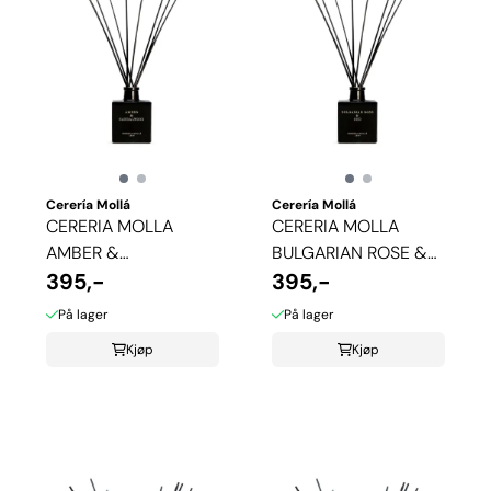
Cerería Mollá
Cerería Mollá
CERERIA MOLLA
CERERIA MOLLA
AMBER &
BULGARIAN ROSE &
SANDALWOOD
395,-
OUD DUFTPINNER
395,-
DUFTPINNER
På lager
På lager
Kjøp
Kjøp