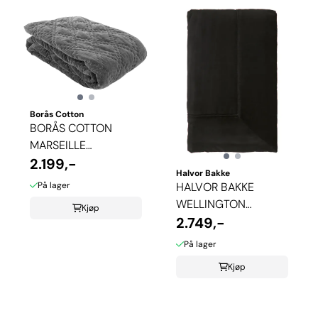
Borås Cotton
BORÅS COTTON
MARSEILLE
SENGETEPPE - GRÅ
2.199,-
Halvor Bakke
På lager
HALVOR BAKKE
WELLINGTON
Kjøp
SENGETEPPE - BLACK
2.749,-
På lager
Kjøp