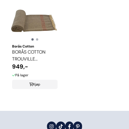
Borås Cotton
BORÅS COTTON
TROUVILLE
PLEDD/SENGEOVERKAST
949,-
- ...
På lager
Kjøp