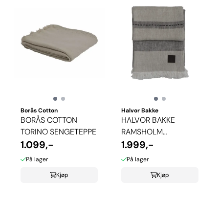
Borås Cotton
Halvor Bakke
BORÅS COTTON
HALVOR BAKKE
TORINO SENGETEPPE
RAMSHOLM
1.099,-
SENGETEPPE -
1.999,-
MULDVARP
På lager
På lager
Kjøp
Kjøp