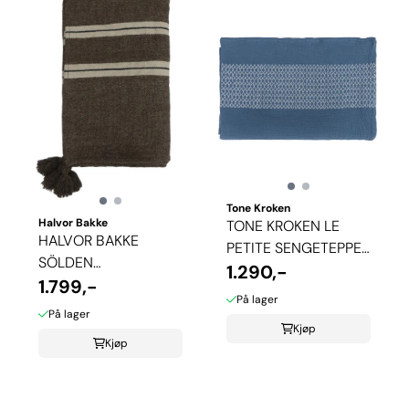
Tone Kroken
Halvor Bakke
TONE KROKEN LE
HALVOR BAKKE
PETITE SENGETEPPE
SÖLDEN
- BLÅ
1.290,-
SENGETEPPE
1.799,-
På lager
På lager
Kjøp
Kjøp