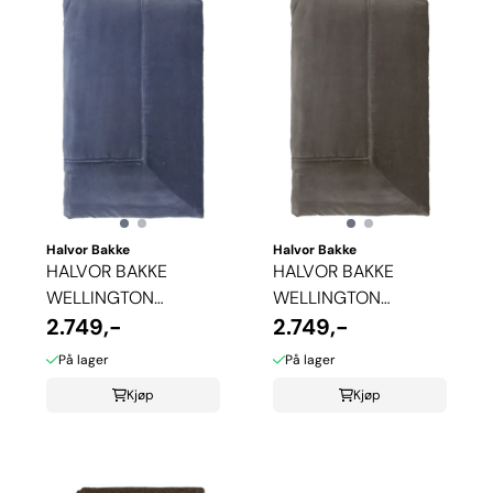
Halvor Bakke
Halvor Bakke
HALVOR BAKKE
HALVOR BAKKE
WELLINGTON
WELLINGTON
SENGETEPPE -
2.749,-
SENGETEPPE - PLUM
2.749,-
VINTAGE ...
KITTEN
På lager
På lager
Kjøp
Kjøp