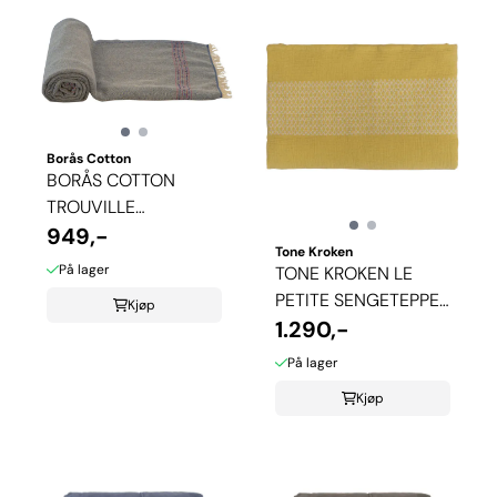
Borås Cotton
BORÅS COTTON
TROUVILLE
PLEDD/SENGEOVERKAST
949,-
Tone Kroken
- ...
På lager
TONE KROKEN LE
PETITE SENGETEPPE
Kjøp
- GUL
1.290,-
På lager
Kjøp