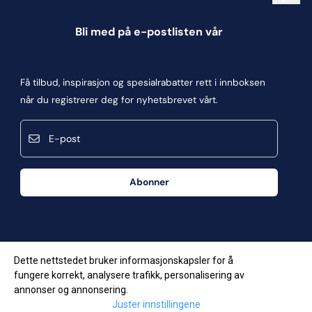
Informasjonskapsler
Bli med på e-postlisten vår
Blogg
Om oss
Få tilbud, inspirasjon og spesialrabatter rett i innboksen
Kontakt oss
når du registrerer deg for nyhetsbrevet vårt.
Kjøpsbetingelser
E-post
Personvern
Frakt og retur
Abonner
Våre butikker
Dette nettstedet bruker informasjonskapsler for å
fungere korrekt, analysere trafikk, personalisering av
annonser og annonsering.
Juster innstillingene