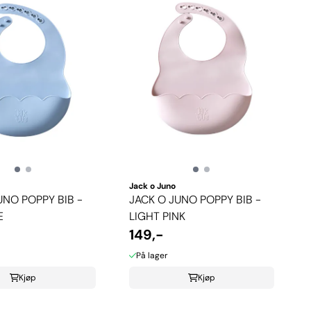
Jack o Juno
UNO POPPY BIB -
JACK O JUNO POPPY BIB -
E
LIGHT PINK
149,-
På lager
Kjøp
Kjøp