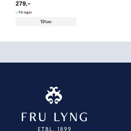
279,-
På lager
Kjøp