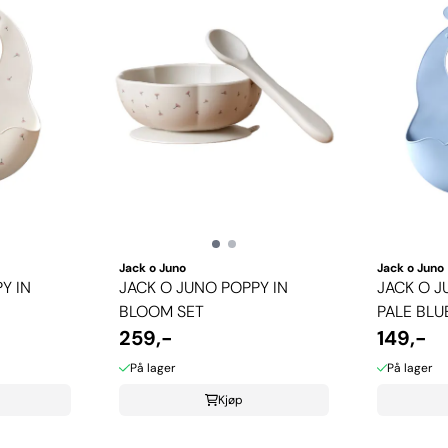
Jack o Juno
Jack o Juno
Y IN
JACK O JUNO POPPY IN
JACK O J
BLOOM SET
PALE BLU
259,-
149,-
På lager
På lager
Kjøp