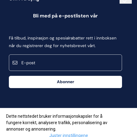
Informasjonskapsler
Bli med på e-postlisten vår
Blogg
Om oss
Få tilbud, inspirasjon og spesialrabatter rett i innboksen
Kontakt oss
når du registrerer deg for nyhetsbrevet vårt.
Kjøpsbetingelser
E-post
Personvern
Frakt og retur
Abonner
Våre butikker
Dette nettstedet bruker informasjonskapsler for å
fungere korrekt, analysere trafikk, personalisering av
annonser og annonsering.
Juster innstillingene