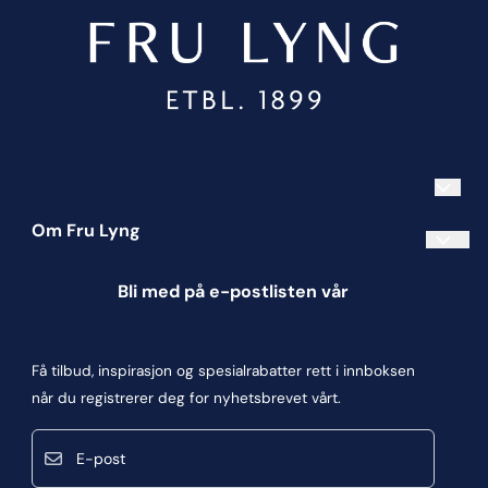
Om Fru Lyng
Informasjonskapsler
Bli med på e-postlisten vår
Blogg
Om oss
Få tilbud, inspirasjon og spesialrabatter rett i innboksen
Kontakt oss
når du registrerer deg for nyhetsbrevet vårt.
Kjøpsbetingelser
E-post
Personvern