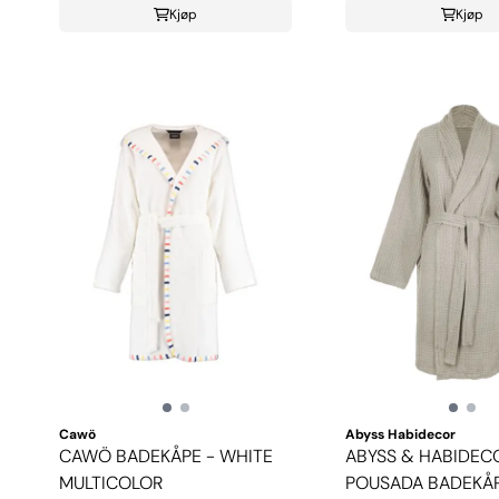
Kjøp
Kjøp
Cawö
Abyss Habidecor
CAWÖ BADEKÅPE - WHITE
ABYSS & HABIDEC
MULTICOLOR
POUSADA BADEKÅ