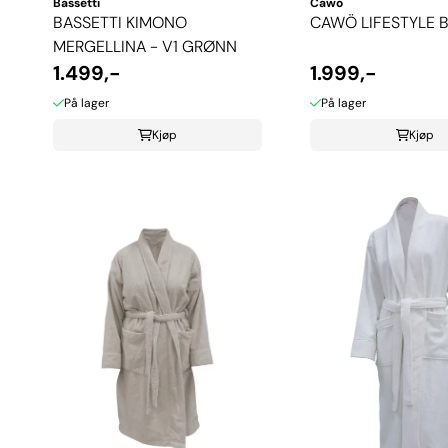
Bassetti
Cawö
BASSETTI KIMONO
CAWÖ LIFESTYLE 
MERGELLINA - V1 GRØNN
1.499,-
1.999,-
På lager
På lager
Kjøp
Kjøp