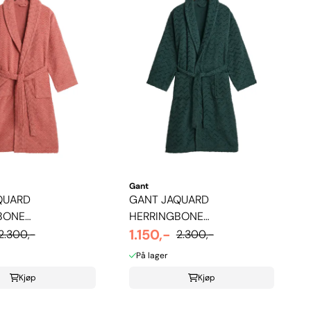
Gant
QUARD
GANT JAQUARD
BONE
HERRINGBONE
ÅPE - FADED
MORGENKÅPE - TARTAN ...
1.150,-
2.300,-
2.300,-
På lager
Kjøp
Kjøp