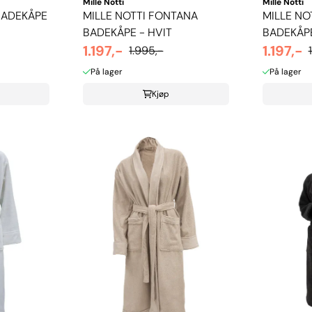
Mille Notti
Mille Notti
BADEKÅPE
MILLE NOTTI FONTANA
MILLE NO
BADEKÅPE - HVIT
BADEKÅPE
1.197,-
1.197,-
1.995,-
På lager
På lager
Kjøp