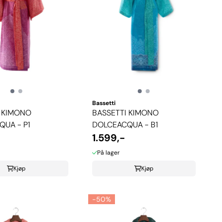
Bassetti
I KIMONO
BASSETTI KIMONO
UA - P1
DOLCEACQUA - B1
1.599,-
På lager
Kjøp
Kjøp
-50%