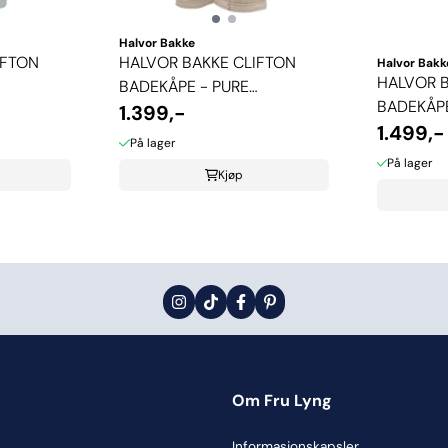
Halvor Bakke
IFTON
HALVOR BAKKE CLIFTON
Halvor Bakk
HALVOR B
BADEKÅPE - PURE
BADEKÅPE
CASHMERE
1.399,-
1.499,-
På lager
På lager
Kjøp
Om Fru Lyng
Informasjonskapsler