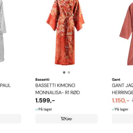
Bassetti
Gant
 PAUL
BASSETTI KIMONO
GANT JA
MONNALISA- R1 RØD
HERRING
1.599,-
MORGENK
1.150,-
BRICK
På lager
På lager
Kjøp