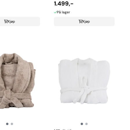
-
1.499,-
På lager
Kjøp
Kjøp