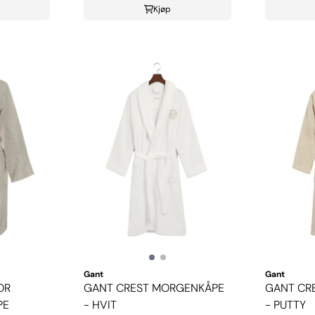
Kjøp
Gant
Gant
OR
GANT CREST MORGENKÅPE
GANT CR
PE
- HVIT
- PUTTY