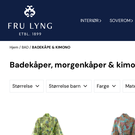
Hopp til innhold
INTERIØR
SOVEROM
Hjem
/
BAD
/
BADEKÅPE & KIMONO
Badekåper, morgenkåper & kim
Størrelse
Størrelse barn
Farge
Mate