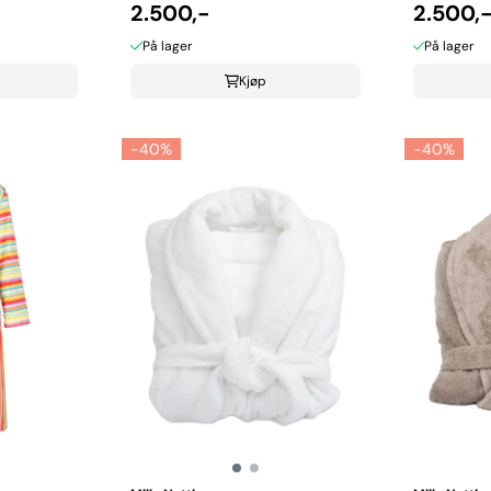
2.500,-
2.500,
På lager
På lager
Kjøp
-40%
-40%