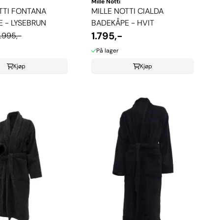
Mille Notti
TTI FONTANA
MILLE NOTTI CIALDA
 - LYSEBRUN
BADEKÅPE - HVIT
1.795,-
1.995,-
På lager
Kjøp
Kjøp