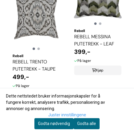
Rebell
REBELL MESSINA
PUTETREKK - LEAF
399,-
Rebell
På lager
REBELL TRENTO
PUTETREKK - TAUPE
Kjøp
499,-
På lager
Kjøp
Dette nettstedet bruker informasjonskapsler for å
fungere korrekt, analysere trafikk, personalisering av
annonser og annonsering.
Juster innstillingene
Godta nødvendig
Godta alle