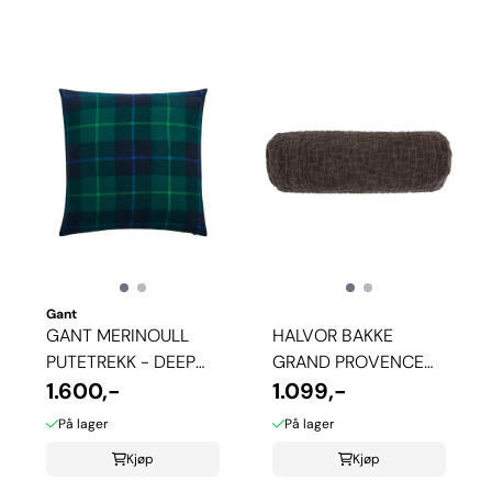
Gant
GANT MERINOULL
HALVOR BAKKE
PUTETREKK - DEEP
GRAND PROVENCE
FOREST
1.600,-
PØLLEPUTETREKK -
1.099,-
BRUN
På lager
På lager
Kjøp
Kjøp