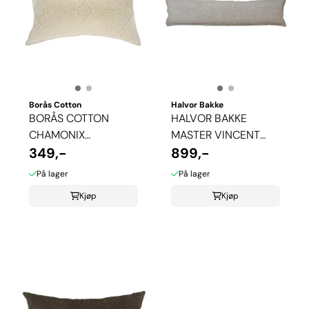
Borås Cotton
Halvor Bakke
BORÅS COTTON
HALVOR BAKKE
CHAMONIX
MASTER VINCENT
PYNTEPUTETREKK
349,-
PUTETREKK
899,-
På lager
På lager
Kjøp
Kjøp