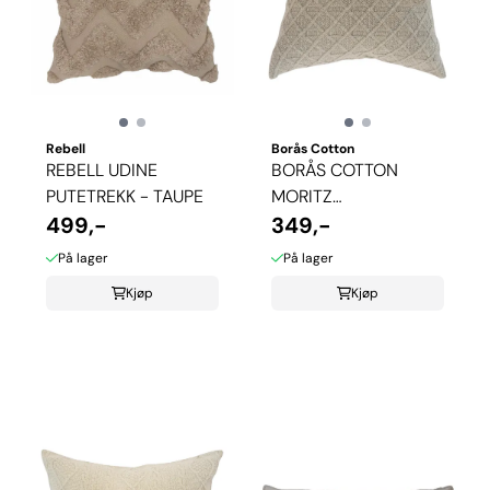
Rebell
Borås Cotton
REBELL UDINE
BORÅS COTTON
PUTETREKK - TAUPE
MORITZ
499,-
PYNTEPUTETREKK
349,-
På lager
På lager
Kjøp
Kjøp