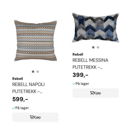
Rebell
REBELL MESSINA
PUTETREKK -
CLASSIC BLUE
399,-
Rebell
På lager
REBELL NAPOLI
PUTETREKK -
Kjøp
HARVEST
599,-
På lager
Kjøp