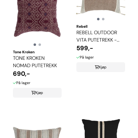
Rebell
REBELL OUTDOOR
VITA PUTETREKK -
BRUN
599,-
Tone Kroken
På lager
TONE KROKEN
NOMAD PUTETREKK
Kjøp
690,-
På lager
Kjøp