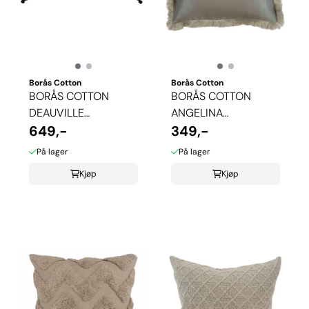
Borås Cotton
Borås Cotton
BORÅS COTTON
BORÅS COTTON
DEAUVILLE
ANGELINA
PUTETREKK - BLÅ
649,-
PYNTEPUTETREKK
349,-
På lager
På lager
Kjøp
Kjøp