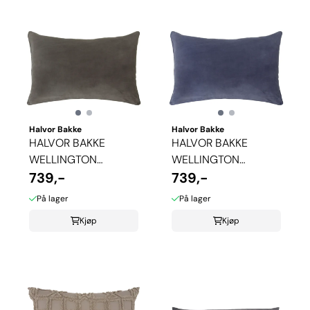
Halvor Bakke
Halvor Bakke
HALVOR BAKKE
HALVOR BAKKE
WELLINGTON
WELLINGTON
PUTETREKK - PLUM
739,-
PUTETREKK -
739,-
KITTEN
VINTAGE ...
På lager
På lager
Kjøp
Kjøp