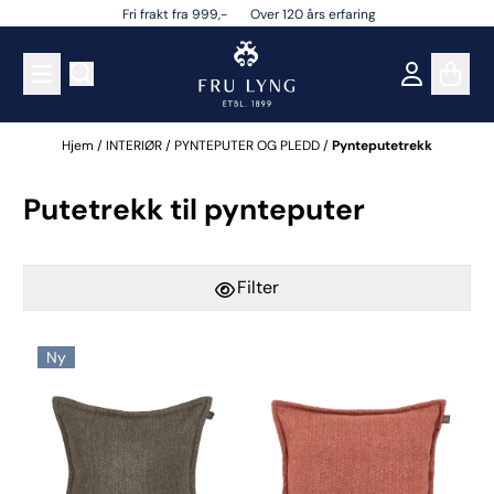
Fri frakt fra 999,- Over 120 års erfaring
Hopp til innhold
Hjem
/
INTERIØR
/
PYNTEPUTER OG PLEDD
/
Pynteputetrekk
Putetrekk til pynteputer
Filter
Ny