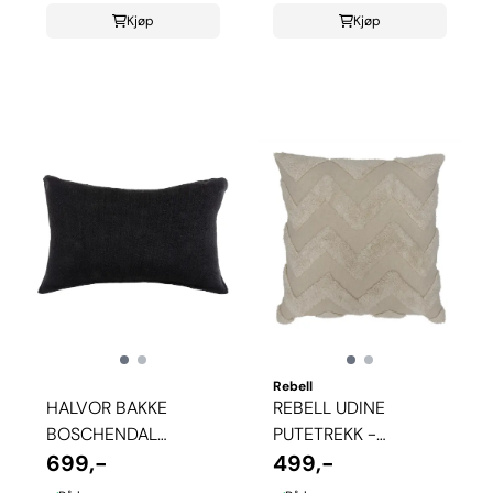
Kjøp
Kjøp
Rebell
HALVOR BAKKE
REBELL UDINE
BOSCHENDAL
PUTETREKK -
PUTETREKK
699,-
GARDENIA
499,-