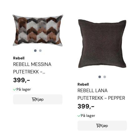
Rebell
REBELL MESSINA
PUTETREKK -
HARVEST
399,-
Rebell
På lager
REBELL LANA
PUTETREKK - PEPPER
Kjøp
399,-
På lager
Kjøp