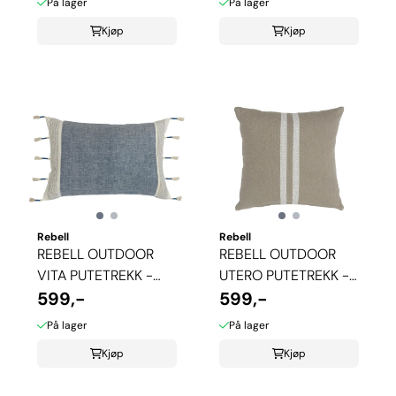
På lager
På lager
Kjøp
Kjøp
Rebell
Rebell
REBELL OUTDOOR
REBELL OUTDOOR
VITA PUTETREKK -
UTERO PUTETREKK -
BLÅ
599,-
BEIGE
599,-
På lager
På lager
Kjøp
Kjøp