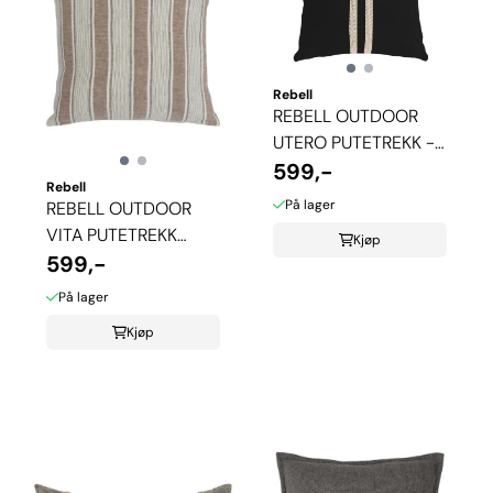
Rebell
REBELL OUTDOOR
UTERO PUTETREKK -
SVART
599,-
Rebell
På lager
REBELL OUTDOOR
VITA PUTETREKK
Kjøp
STRIPE - BRUN
599,-
På lager
Kjøp