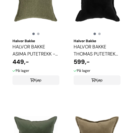
Halvor Bakke
Halvor Bakke
HALVOR BAKKE
HALVOR BAKKE
ASIMA PUTETREKK -
THOMAS PUTETREKK
GRØNN
449,-
- SORT
599,-
På lager
På lager
Kjøp
Kjøp