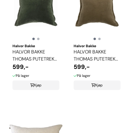
Halvor Bakke
Halvor Bakke
HALVOR BAKKE
HALVOR BAKKE
THOMAS PUTETREKK
THOMAS PUTETREKK
- GRØNN
599,-
- BEIGE
599,-
På lager
På lager
Kjøp
Kjøp