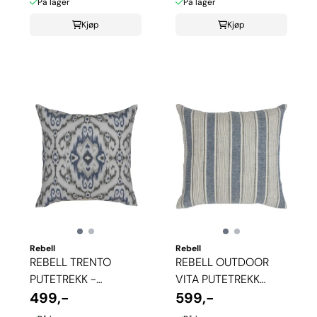
På lager
På lager
Kjøp
Kjøp
Rebell
Rebell
REBELL TRENTO
REBELL OUTDOOR
PUTETREKK -
VITA PUTETREKK
CLASSIC BLUE
499,-
STRIPE - BLÅ
599,-