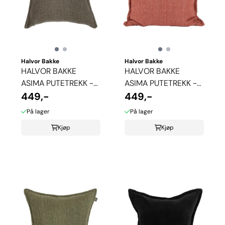
Halvor Bakke
Halvor Bakke
HALVOR BAKKE
HALVOR BAKKE
ASIMA PUTETREKK -
ASIMA PUTETREKK -
BRUN
449,-
RUST
449,-
På lager
På lager
Kjøp
Kjøp