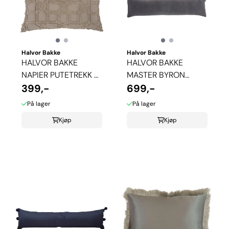
Halvor Bakke
Halvor Bakke
HALVOR BAKKE
HALVOR BAKKE
NAPIER PUTETREKK -
MASTER BYRON
PURE CASHMERE
399,-
PUTETREKK - PLUM
699,-
KITTEN
På lager
På lager
Kjøp
Kjøp