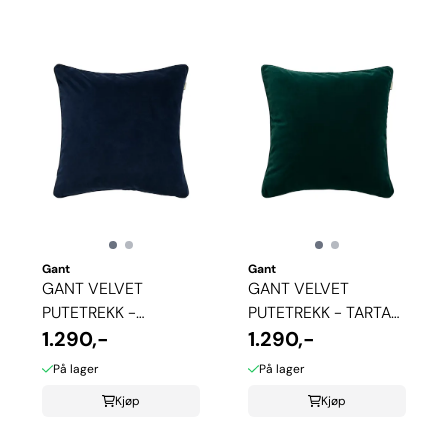
Gant
Gant
GANT VELVET
GANT VELVET
PUTETREKK -
PUTETREKK - TARTAN
EVENING BLUE
1.290,-
GREEN
1.290,-
På lager
På lager
Kjøp
Kjøp