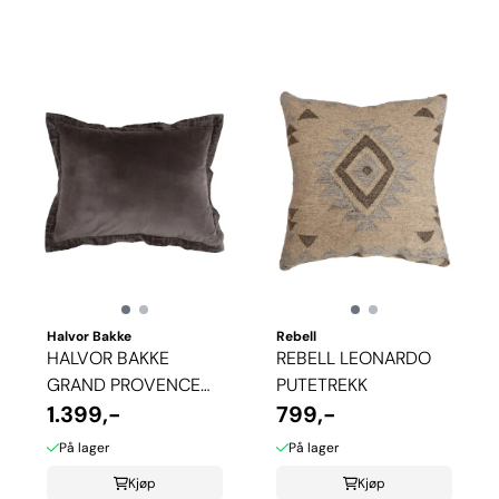
Halvor Bakke
Rebell
HALVOR BAKKE
REBELL LEONARDO
GRAND PROVENCE
PUTETREKK
PUTETREKK - BRUN
1.399,-
799,-
På lager
På lager
Kjøp
Kjøp