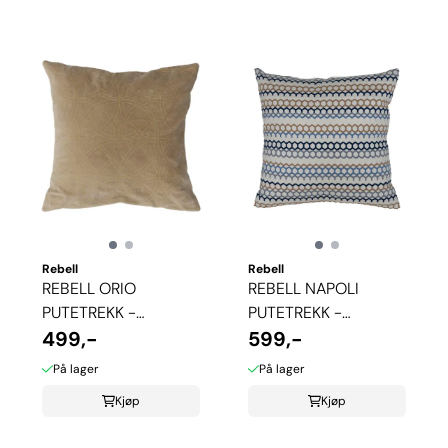
Rebell
Rebell
REBELL ORIO
REBELL NAPOLI
PUTETREKK -
PUTETREKK -
GARDENIA
499,-
CLASSIC BLUE
599,-
På lager
På lager
Kjøp
Kjøp