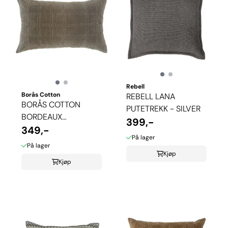
Rebell
Borås Cotton
REBELL LANA
BORÅS COTTON
PUTETREKK - SILVER
BORDEAUX
399,-
PUTETREKK - STONE
349,-
På lager
På lager
Kjøp
Kjøp