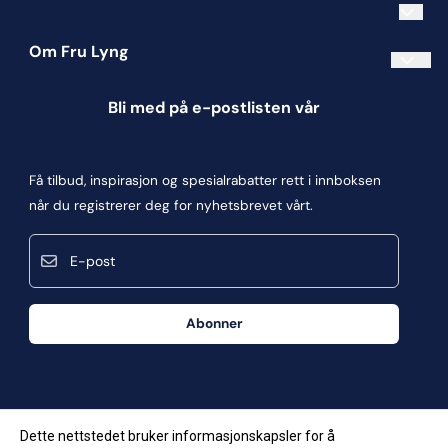
Om Fru Lyng
Informasjonskapsler
Bli med på e-postlisten vår
Blogg
Om oss
Få tilbud, inspirasjon og spesialrabatter rett i innboksen
Kontakt oss
når du registrerer deg for nyhetsbrevet vårt.
Kjøpsbetingelser
E-post
Personvern
Frakt og retur
Abonner
Våre butikker
Dette nettstedet bruker informasjonskapsler for å