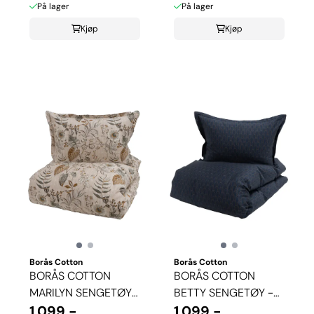
På lager
På lager
Kjøp
Kjøp
Borås Cotton
Borås Cotton
BORÅS COTTON
BORÅS COTTON
MARILYN SENGETØY -
BETTY SENGETØY -
BEIGE
1.099,-
BLÅ
1.099,-