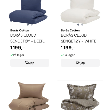
Borås Cotton
Borås Cotton
BORÅS CLOUD
BORÅS CLOUD
SENGETØY - DEEP
SENGETØY - WHITE
BLUE
1.199,-
1.199,-
På lager
På lager
Kjøp
Kjøp