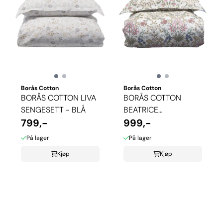
Borås Cotton
Borås Cotton
BORÅS COTTON LIVA
BORÅS COTTON
SENGESETT - BLÅ
BEATRICE
799,-
SENGESETT
999,-
På lager
På lager
Kjøp
Kjøp