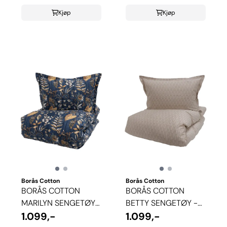
Kjøp
Kjøp
Borås Cotton
Borås Cotton
BORÅS COTTON
BORÅS COTTON
MARILYN SENGETØY -
BETTY SENGETØY -
BLÅ
1.099,-
BEIGE
1.099,-