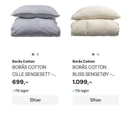
Borås Cotton
Borås Cotton
BORÅS COTTON
BORÅS COTTON
CILLE SENGESETT -
BLISS SENGETØY -
BLÅ
699,-
CHAMPAGNE
1.099,-
På lager
På lager
Kjøp
Kjøp