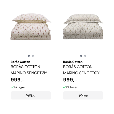
Borås Cotton
Borås Cotton
BORÅS COTTON
BORÅS COTTON
MARINO SENGETØY -
MARINO SENGETØY -
BEIGE
999,-
GRÅ
999,-
På lager
På lager
Kjøp
Kjøp