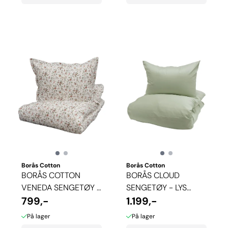
Borås Cotton
Borås Cotton
BORÅS COTTON
BORÅS CLOUD
VENEDA SENGETØY -
SENGETØY - LYS
ROSA
799,-
GRØNN
1.199,-
På lager
På lager