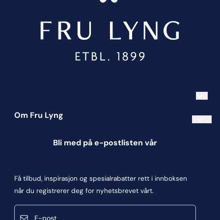
Om Fru Lyng
Informasjonskapsler
Bli med på e-postlisten vår
Blogg
Om oss
Få tilbud, inspirasjon og spesialrabatter rett i innboksen
Kontakt oss
når du registrerer deg for nyhetsbrevet vårt.
Kjøpsbetingelser
E-post