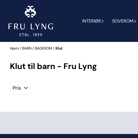
Hopp til innhold
INTERIØR
SOVEROM
Hjem
/
BARN
/
BADEROM
/
Klut
Klut til barn - Fru Lyng
Pris