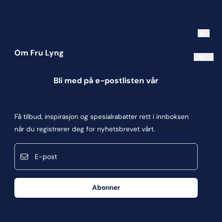
Om Fru Lyng
Informasjonskapsler
Bli med på e-postlisten vår
Blogg
Om oss
Få tilbud, inspirasjon og spesialrabatter rett i innboksen
Kontakt oss
når du registrerer deg for nyhetsbrevet vårt.
Kjøpsbetingelser
E-post
Personvern
Frakt og retur
Abonner
Våre butikker