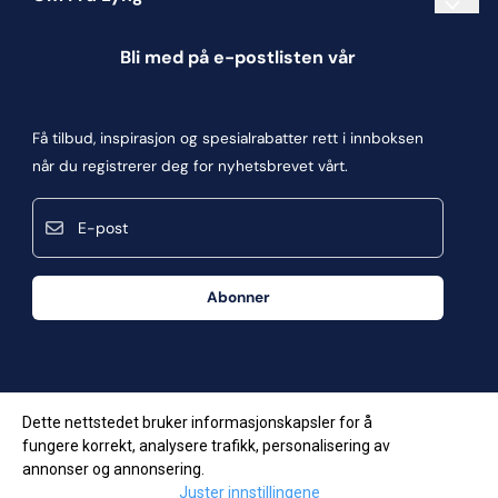
Informasjonskapsler
Bli med på e-postlisten vår
Blogg
Om oss
Få tilbud, inspirasjon og spesialrabatter rett i innboksen
Kontakt oss
når du registrerer deg for nyhetsbrevet vårt.
Kjøpsbetingelser
E-post
Personvern
Frakt og retur
Abonner
Våre butikker
Dette nettstedet bruker informasjonskapsler for å
fungere korrekt, analysere trafikk, personalisering av
annonser og annonsering.
Juster innstillingene