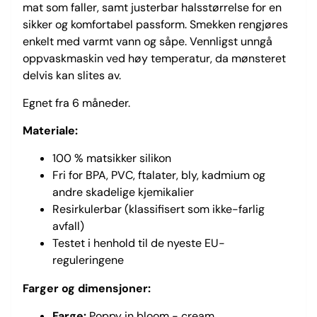
mat som faller, samt justerbar halsstørrelse for en
sikker og komfortabel passform. Smekken rengjøres
enkelt med varmt vann og såpe. Vennligst unngå
oppvaskmaskin ved høy temperatur, da mønsteret
delvis kan slites av.
Egnet fra 6 måneder.
Materiale:
100 % matsikker silikon
Fri for BPA, PVC, ftalater, bly, kadmium og
andre skadelige kjemikalier
Resirkulerbar (klassifisert som ikke-farlig
avfall)
Testet i henhold til de nyeste EU-
reguleringene
Farger og dimensjoner:
Farge:
Poppy in bloom - cream