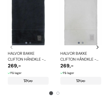
HALVOR BAKKE
HALVOR BAKKE
CLIFTON HÅNDKLE -
CLIFTON HÅNDKLE -
SVART
269,-
BRILLIANT WHITE
269,-
På lager
På lager
Kjøp
Kjøp