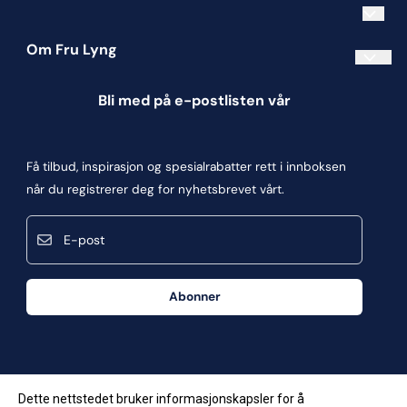
Om Fru Lyng
Informasjonskapsler
Bli med på e-postlisten vår
Blogg
Om oss
Få tilbud, inspirasjon og spesialrabatter rett i innboksen
Kontakt oss
når du registrerer deg for nyhetsbrevet vårt.
Kjøpsbetingelser
E-post
Personvern
Frakt og retur
Abonner
Våre butikker
Dette nettstedet bruker informasjonskapsler for å