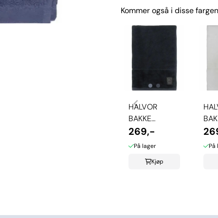
Kommer også i disse fargen
HALVOR
HAL
BAKKE
BAK
CLIFTON
269,-
CLI
26
HÅNDKLE -
HÅN
På lager
På 
SVART
BRI
Kjøp
WHI