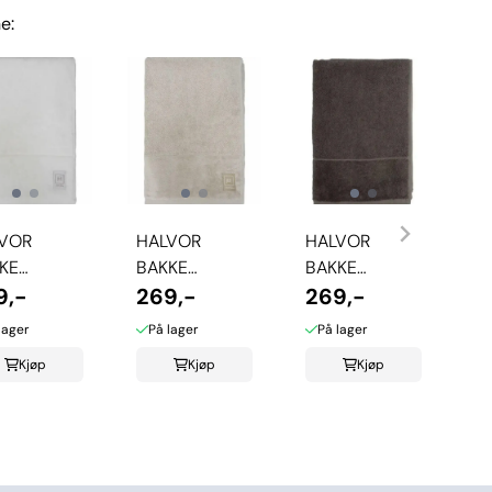
e:
VOR
HALVOR
HALVOR
KE
BAKKE
BAKKE
FTON
9,-
CLIFTON
269,-
CLIFTON
269,-
DKLE -
HÅNDKLE -
HÅNDKLE -
lager
På lager
På lager
LLIANT
PURE
MULDVARP
Kjøp
Kjøp
Kjøp
TE
CASHMERE