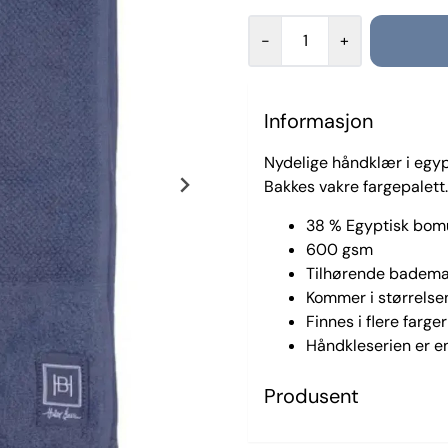
-
+
Informasjon
Nydelige håndklær i egypt
Bakkes vakre fargepalett.
38 % Egyptisk bomu
600 gsm
Tilhørende badema
Kommer i størrels
Finnes i flere farger
Håndkleserien er en
Produsent