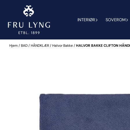
Hopp til innhold
INTERIØR
SOVEROM
Hjem
/
BAD
/
HÅNDKLÆR
/
Halvor Bakke
/
HALVOR BAKKE CLIFTON HÅNDK