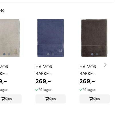
e:
VOR
HALVOR
HALVOR
KE
BAKKE
BAKKE
FTON
9,-
CLIFTON
269,-
CLIFTON
269,-
DKLE -
HÅNDKLE -
HÅNDKLE -
lager
På lager
På lager
E
MIDNIGHT
MULDVARP
Kjøp
Kjøp
Kjøp
SHMERE
BLUE