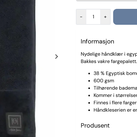
-
+
Informasjon
Nydelige håndklær i egypt
Bakkes vakre fargepalett.
38 % Egyptisk bomu
600 gsm
Tilhørende badema
Kommer i størrels
Finnes i flere farger
Håndkleserien er en
Produsent