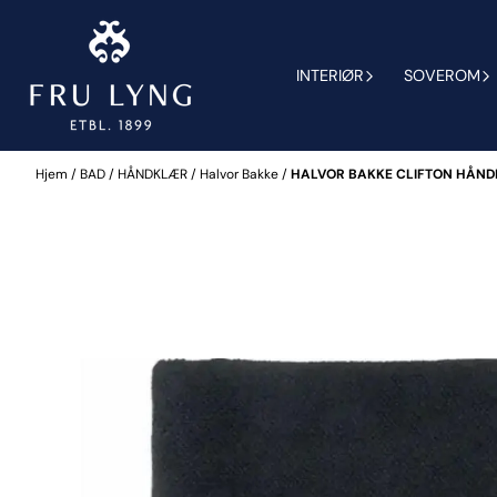
Hopp til innhold
INTERIØR
SOVEROM
Hjem
/
BAD
/
HÅNDKLÆR
/
Halvor Bakke
/
HALVOR BAKKE CLIFTON HÅNDK