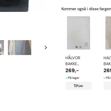
Kommer også i disse fargen
HALVOR
HAL
BAKKE
BAK
CLIFTON
269,-
CLI
26
HÅNDKLE -
HÅN
På lager
På 
BRILLIANT
PUR
Kjøp
WHITE
CA