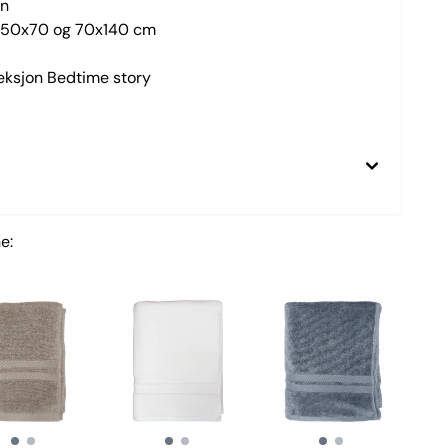
en
e 50x70 og 70x140 cm
leksjon Bedtime story
e:
H