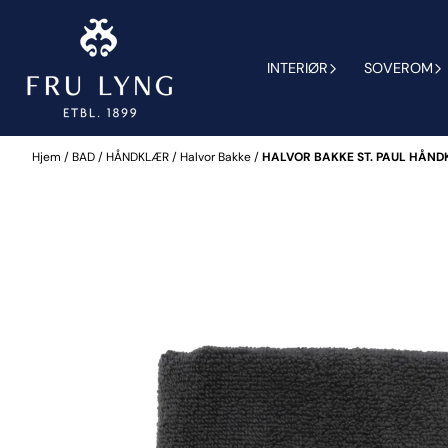
Hopp til innhold
INTERIØR
SOVEROM
Hjem
/
BAD
/
HÅNDKLÆR
/
Halvor Bakke
/
HALVOR BAKKE ST. PAUL HÅND