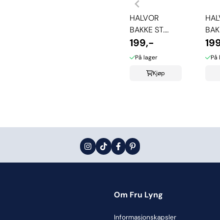
HALVOR
HAL
BAKKE ST.
BAK
PAUL
199,-
PAU
199
HÅNDKLE -
HÅN
På lager
På 
LYS SAND
BEI
Kjøp
Om Fru Lyng
Informasjonskapsler