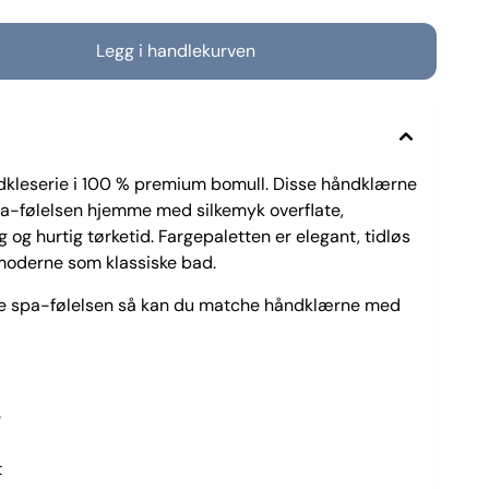
dkleserie i 100 % premium bomull. Disse håndklærne
pa-følelsen hjemme med silkemyk overflate,
 og hurtig tørketid. Fargepaletten er elegant, tidløs
i moderne som klassiske bad.
ppe spa-følelsen så kan du matche håndklærne med
tè
t