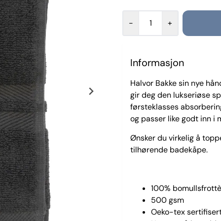
-
+
Informasjon
Halvor Bakke sin nye hån
gir deg den lukseriøse s
førsteklasses absorbering
og passer like godt inn 
Ønsker du virkelig å to
tilhørende badekåpe.
100% bomullsfrot
500 gsm
Oeko-tex sertifiser