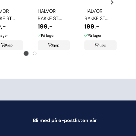
BA
VOR
HALVOR
HALVOR
P
1
KE ST.
BAKKE ST.
BAKKE ST.
H
L
,-
PAUL
199,-
PAUL
199,-
S
DKLE -
HÅNDKLE -
HÅNDKLE -
lager
På lager
På lager
GE
HVIT
STØVBLÅ
Kjøp
Kjøp
Kjøp
Bli med på e-postlisten vår