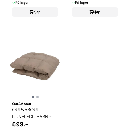
På lager
På lager
Kjøp
Kjøp
Out&About
OUT&ABOUT
DUNPLEDD BARN -
BEIGE
899,-