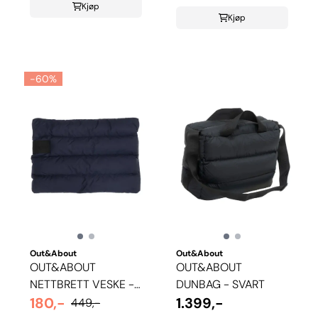
Kjøp
Kjøp
-60%
Out&About
Out&About
OUT&ABOUT
OUT&ABOUT
NETTBRETT VESKE -
DUNBAG - SVART
BLÅ
180,-
1.399,-
449,-