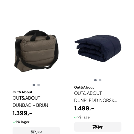
Out&About
Out&About
OUT&ABOUT
OUT&ABOUT
DUNPLEDD NORSK
DUNBAG - BRUN
DUN - BLÅ
1.499,-
1.399,-
På lager
På lager
Kjøp
Kjøp