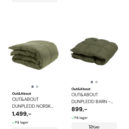
Out&About
Out&About
OUT&ABOUT
OUT&ABOUT
DUNPLEDD BARN -
DUNPLEDD NORSK
GRØNN
899,-
DUN - GRØNN
1.499,-
På lager
På lager
Kjøp