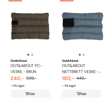
Out&About
Out&About
OUT&ABOUT PC-
OUT&ABOUT
VESKE - BRUN
NETTBRETT VESKE -
240,-
TURKIS
180,-
599,-
449,-
På lager
På lager
Kjøp
Kjøp