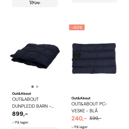
Kjøp
-60%
Out&About
Out&About
OUT&ABOUT
OUT&ABOUT PC-
DUNPLEDD BARN -
VESKE - BLÅ
BLÅ
899,-
240,-
599,-
På lager
På lager