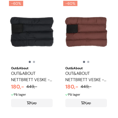
-60%
-60%
Out&About
Out&About
OUT&ABOUT
OUT&ABOUT
NETTBRETT VESKE -
NETTBRETT VESKE -
SVART
180,-
RØD
180,-
449,-
449,-
På lager
På lager
Kjøp
Kjøp