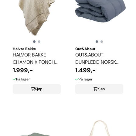
Halvor Bakke
Out&About
HALVOR BAKKE
OUT&ABOUT
CHAMONIX PONCHO
DUNPLEDD NORSK
- PURE CASHMERE
1.999,-
DUN - DUS BLÅ
1.499,-
På lager
På lager
Kjøp
Kjøp