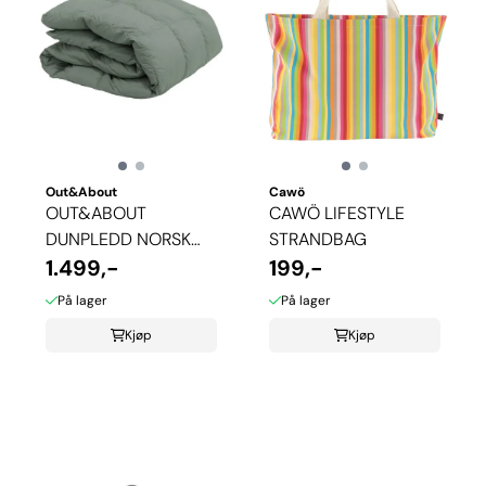
Out&About
Cawö
OUT&ABOUT
CAWÖ LIFESTYLE
DUNPLEDD NORSK
STRANDBAG
DUN - DUS GRØNN
1.499,-
199,-
På lager
På lager
Kjøp
Kjøp