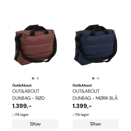
Out&About
Out&About
OUT&ABOUT
OUT&ABOUT
DUNBAG - RØD
DUNBAG - MØRK BLÅ
1.399,-
1.399,-
På lager
På lager
Kjøp
Kjøp