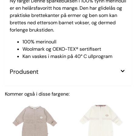
Ny farge! Denne sparkebuksen i 100% tynn merinoull
er en helårsfavoritt hos mange. Den har glidelås og
praktiske brettekanter på ermer og ben som kan
brettes ned ettersom barnet vokser, og dermed
forlenge brukstiden.
100% merinoull
Woolmark og OEKO-TEX® sertifisert
Kan vaskes i maskin på 40° C ullprogram
Produsent
Kommer også i disse fargene: