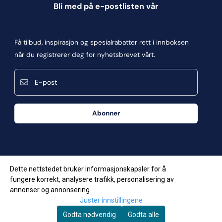
Informasjonskapsler
Bli med på e-postlisten vår
Blogg
Om oss
Få tilbud, inspirasjon og spesialrabatter rett i innboksen
Kontakt oss
når du registrerer deg for nyhetsbrevet vårt.
Kjøpsbetingelser
E-post
Personvern
Frakt og retur
Abonner
Våre butikker
Dette nettstedet bruker informasjonskapsler for å
fungere korrekt, analysere trafikk, personalisering av
annonser og annonsering.
Juster innstillingene
Godta nødvendig
Godta alle
© Copyright Company, org. number 957623034