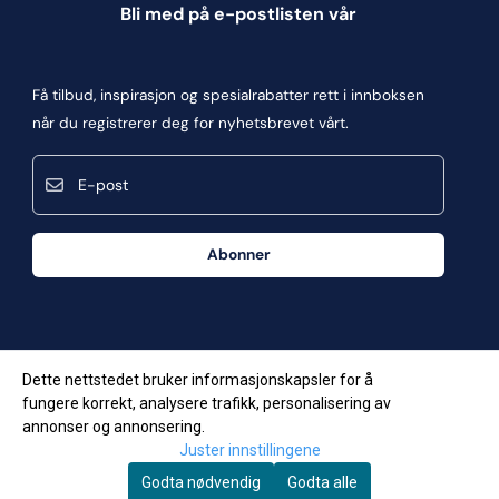
Informasjonskapsler
Bli med på e-postlisten vår
Blogg
Om oss
Få tilbud, inspirasjon og spesialrabatter rett i innboksen
Kontakt oss
når du registrerer deg for nyhetsbrevet vårt.
Kjøpsbetingelser
E-post
Personvern
Frakt og retur
Abonner
Våre butikker
Dette nettstedet bruker informasjonskapsler for å
fungere korrekt, analysere trafikk, personalisering av
annonser og annonsering.
Juster innstillingene
Godta nødvendig
Godta alle
© Copyright Company, org. number 957623034