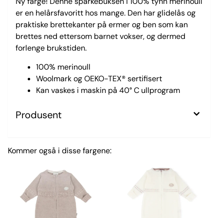
Ny farge! Denne sparkebuksen i 100% tynn merinoull
er en helårsfavoritt hos mange. Den har glidelås og
praktiske brettekanter på ermer og ben som kan
brettes ned ettersom barnet vokser, og dermed
forlenge brukstiden.
100% merinoull
Woolmark og OEKO-TEX® sertifisert
Kan vaskes i maskin på 40° C ullprogram
Produsent
Kommer også i disse fargene: