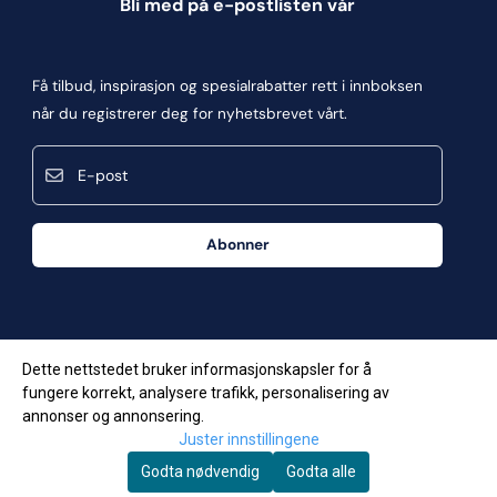
Bli med på e-postlisten vår
Blogg
Om oss
Få tilbud, inspirasjon og spesialrabatter rett i innboksen
Kontakt oss
når du registrerer deg for nyhetsbrevet vårt.
Kjøpsbetingelser
E-post
Personvern
Frakt og retur
Abonner
Våre butikker
Dette nettstedet bruker informasjonskapsler for å
fungere korrekt, analysere trafikk, personalisering av
annonser og annonsering.
Juster innstillingene
Godta nødvendig
Godta alle
© Copyright Company, org. number 957623034