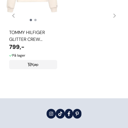
TOMMY HILFIGER
GLITTER CREW
GENSER - ANCIENT ...
799,-
På lager
Kjøp