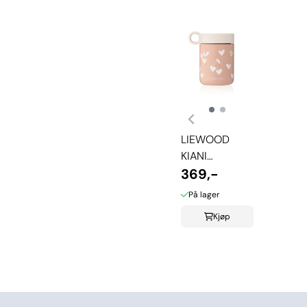
LIEWOOD
KIANI
MATTERMOS -
369,-
SWEETHEARTS
På lager
Kjøp