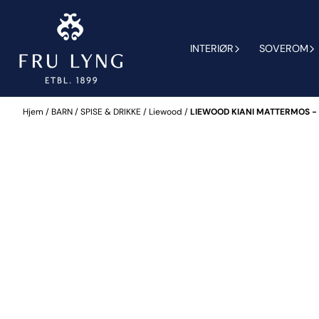
Hopp til innhold
INTERIØR
SOVEROM
Hjem
/
BARN
/
SPISE & DRIKKE
/
Liewood
/
LIEWOOD KIANI MATTERMOS -