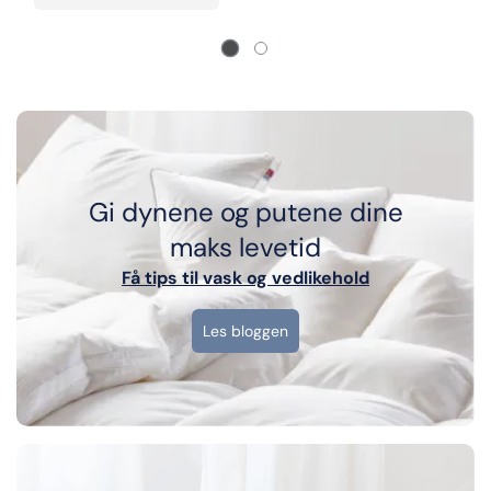
Gi dynene og putene dine
maks levetid
Få tips til vask og vedlikehold
Les bloggen