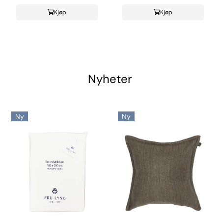
Kjøp
Kjøp
Nyheter
Ny
Ny