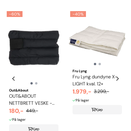
-60%
-40%
Fru Lyng
Fru Lyng dundyne X-
LIGHT kval. 12+
1.979,-
Out&About
3.299,-
OUT&ABOUT
På lager
NETTBRETT VESKE -
SVART
180,-
Kjøp
449,-
På lager
Kjøp