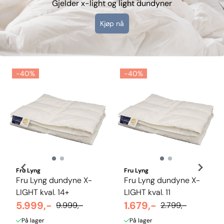
Gjelder x-light og light dundyner
Kjøp nå
-40%
-40%
Fru Lyng
Fru Lyng
Fru Lyng dundyne X-
Fru Lyng dundyne X-
LIGHT kval. 14+
LIGHT kval. 11
5.999,-
1.679,-
9.999,-
2.799,-
På lager
På lager