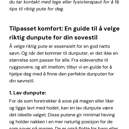
du tar kontakt med lege eller fysioterapaut for å få
tips til riktig pute for deg.
Tilpasset komfort: En guide til å velge
riktig dunpute for din sovestil
Å velge riktig pute er essensielt for en god natts
søvn. Og når det kommer til dunputer, er det ikke en
størrelse som passer for alle. Fra sidevendte til
ryggsovere, og alt imellom, tilbyr vi en guide for å
hjelpe deg med å finne den perfekte dunputen for
din søvnstil.
1. Lav dunpute:
For de som foretrekker å sove på magen eller liker
og ligge lavt med hodet, kan en lav dunpute være
det ideelle valget. Disse putene gir minimal heving
og holder nakken i en mer naturlig posisjon for de
som sover på magen. De er også flotte for barn eller