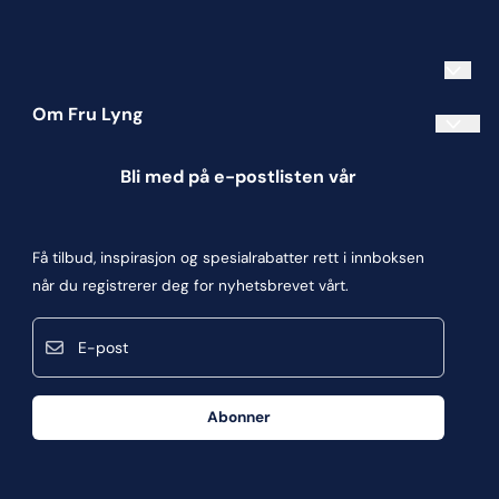
Om Fru Lyng
Informasjonskapsler
Bli med på e-postlisten vår
Blogg
Om oss
Få tilbud, inspirasjon og spesialrabatter rett i innboksen
Kontakt oss
når du registrerer deg for nyhetsbrevet vårt.
Kjøpsbetingelser
E-post
Personvern
Frakt og retur
Abonner
Våre butikker