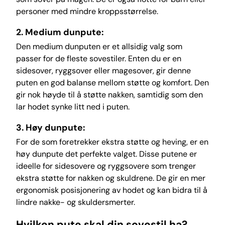
personer med mindre kroppsstørrelse.
2. Medium dunpute:
Den medium dunputen er et allsidig valg som
passer for de fleste sovestiler. Enten du er en
sidesover, ryggsover eller magesover, gir denne
puten en god balanse mellom støtte og komfort. Den
gir nok høyde til å støtte nakken, samtidig som den
lar hodet synke litt ned i puten.
3. Høy dunpute:
For de som foretrekker ekstra støtte og heving, er en
høy dunpute det perfekte valget. Disse putene er
ideelle for sidesovere og ryggsovere som trenger
ekstra støtte for nakken og skuldrene. De gir en mer
ergonomisk posisjonering av hodet og kan bidra til å
lindre nakke- og skuldersmerter.
Hvilken pute skal din sovestil ha?