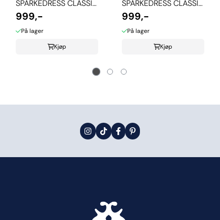
SPARKEDRESS CLASSIC
SPARKEDRESS CLASSIC
- BEIGE
999,-
- MELLOMBLÅ
999,-
På lager
På lager
Kjøp
Kjøp