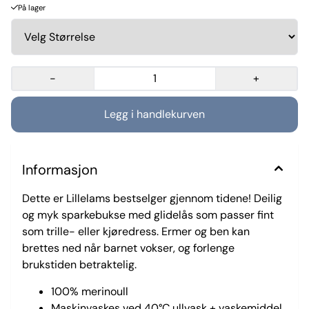
På lager
-
+
Informasjon
Dette er Lillelams bestselger gjennom tidene! Deilig
og myk sparkebukse med glidelås som passer fint
som trille- eller kjøredress. Ermer og ben kan
brettes ned når barnet vokser, og forlenge
brukstiden betraktelig.
100% merinoull
Maskinvaskes ved 40°C ullvask + vaskemiddel