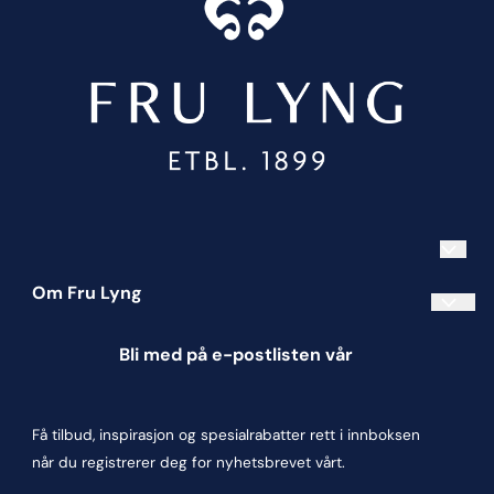
Om Fru Lyng
Informasjonskapsler
Bli med på e-postlisten vår
Blogg
Om oss
Få tilbud, inspirasjon og spesialrabatter rett i innboksen
Kontakt oss
når du registrerer deg for nyhetsbrevet vårt.