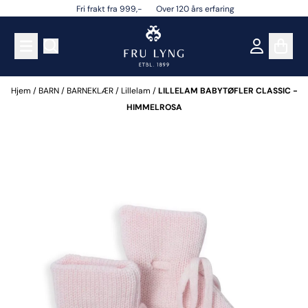
Fri frakt fra 999,- Over 120 års erfaring
Hopp til innhold
Hjem
/
BARN
/
BARNEKLÆR
/
Lillelam
/
LILLELAM BABYTØFLER CLASSIC -
HIMMELROSA