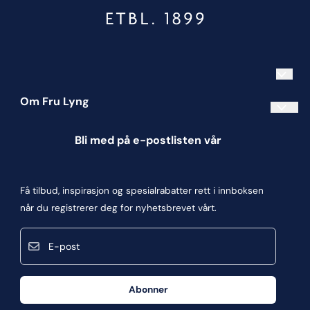
Om Fru Lyng
Informasjonskapsler
Bli med på e-postlisten vår
Blogg
Om oss
Få tilbud, inspirasjon og spesialrabatter rett i innboksen
Kontakt oss
når du registrerer deg for nyhetsbrevet vårt.
Kjøpsbetingelser
E-post
Personvern
Frakt og retur
Abonner
Våre butikker