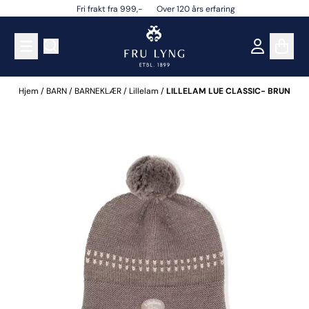
Fri frakt fra 999,- Over 120 års erfaring
Hopp til innhold
Hjem
/
BARN
/
BARNEKLÆR
/
Lillelam
/
LILLELAM LUE CLASSIC- BRUN