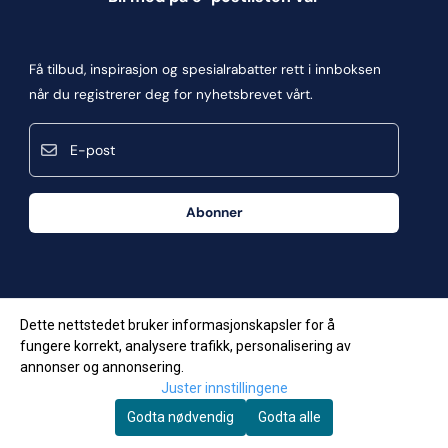
Blogg
Om oss
Få tilbud, inspirasjon og spesialrabatter rett i innboksen
Kontakt oss
når du registrerer deg for nyhetsbrevet vårt.
Kjøpsbetingelser
E-post
Personvern
Frakt og retur
Abonner
Våre butikker
Dette nettstedet bruker informasjonskapsler for å
fungere korrekt, analysere trafikk, personalisering av
annonser og annonsering.
Juster innstillingene
Godta nødvendig
Godta alle
© Copyright Company, org. number 957623034