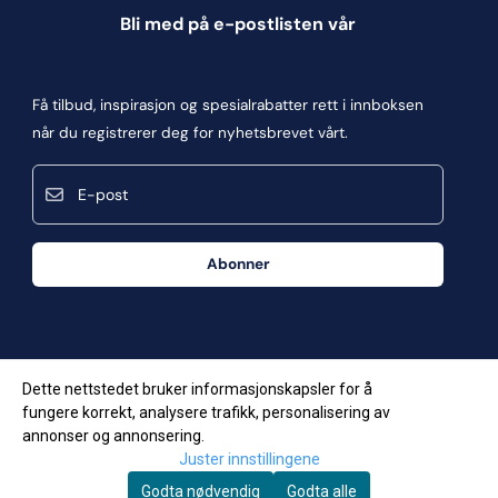
Informasjonskapsler
Bli med på e-postlisten vår
Blogg
Om oss
Få tilbud, inspirasjon og spesialrabatter rett i innboksen
Kontakt oss
når du registrerer deg for nyhetsbrevet vårt.
Kjøpsbetingelser
E-post
Personvern
Frakt og retur
Abonner
Våre butikker
Dette nettstedet bruker informasjonskapsler for å
fungere korrekt, analysere trafikk, personalisering av
annonser og annonsering.
Juster innstillingene
Godta nødvendig
Godta alle
© Copyright Company, org. number 957623034