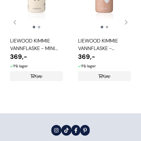
LIEWOOD KIMMIE
LIEWOOD KIMMIE
VANNFLASKE - MINI
VANNFLASKE -
PANDA/SANDY
369,-
SWEETHEARTS
369,-
På lager
På lager
Kjøp
Kjøp