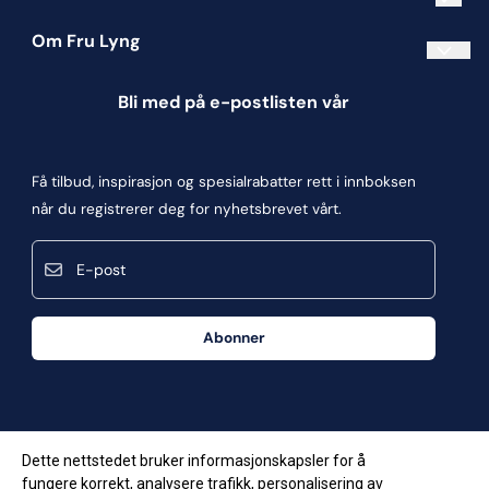
Om Fru Lyng
Informasjonskapsler
Bli med på e-postlisten vår
Blogg
Om oss
Få tilbud, inspirasjon og spesialrabatter rett i innboksen
Kontakt oss
når du registrerer deg for nyhetsbrevet vårt.
Kjøpsbetingelser
E-post
Personvern
Frakt og retur
Abonner
Våre butikker
Dette nettstedet bruker informasjonskapsler for å
fungere korrekt, analysere trafikk, personalisering av