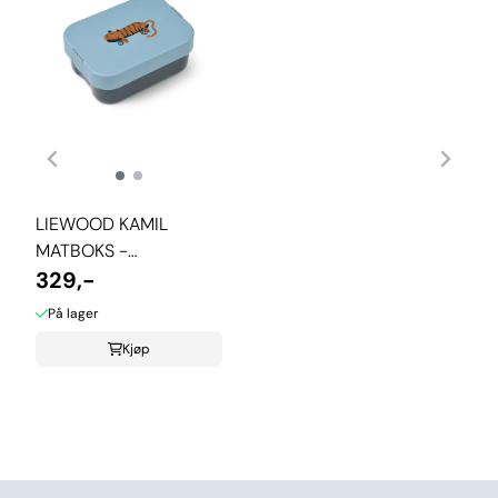
LIEWOOD KAMIL
MATBOKS -
TIGER/BEACH BLUE
329,-
På lager
Kjøp