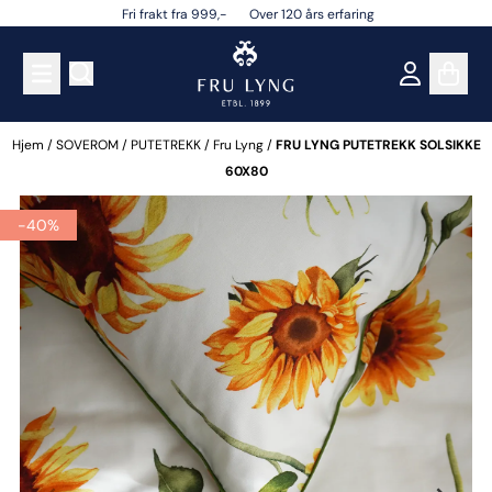
Fri frakt fra 999,- Over 120 års erfaring
Hopp til innhold
Hjem
/
SOVEROM
/
PUTETREKK
/
Fru Lyng
/
FRU LYNG PUTETREKK SOLSIKKE
60X80
-40%