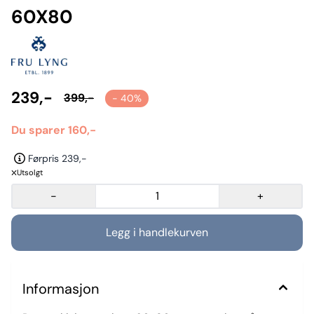
60X80
239,-
399,-
- 40%
Du sparer 160,-
Førpris 239,-
Utsolgt
-
+
Informasjon