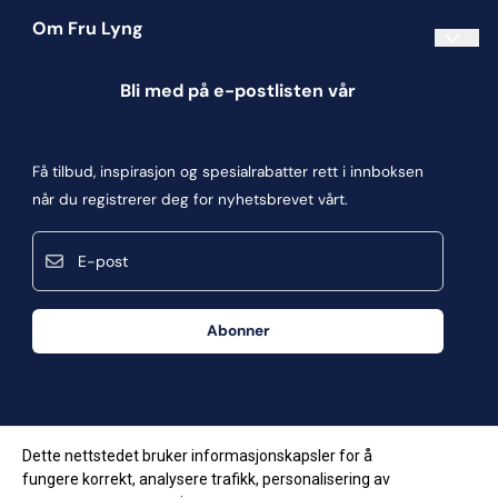
Om Fru Lyng
Informasjonskapsler
Bli med på e-postlisten vår
Blogg
Om oss
Få tilbud, inspirasjon og spesialrabatter rett i innboksen
Kontakt oss
når du registrerer deg for nyhetsbrevet vårt.
Kjøpsbetingelser
E-post
Personvern
Frakt og retur
Abonner
Våre butikker
Dette nettstedet bruker informasjonskapsler for å
fungere korrekt, analysere trafikk, personalisering av