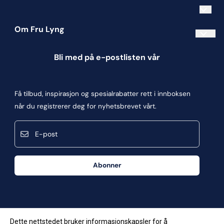
Om Fru Lyng
Informasjonskapsler
Bli med på e-postlisten vår
Blogg
Om oss
Få tilbud, inspirasjon og spesialrabatter rett i innboksen
Kontakt oss
når du registrerer deg for nyhetsbrevet vårt.
Kjøpsbetingelser
E-post
Personvern
Frakt og retur
Abonner
Våre butikker
Dette nettstedet bruker informasjonskapsler for å