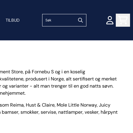
TILBUD
ment Store, på Fornebu S og i en koselig
alitetene, produsert i Norge, alt sertifisert og merket
 og varianter - alt man trenger til en god natts søvn.
ømmehjemmet.
r som Reima, Hust & Claire, Mole Little Norway, Juicy
m bamser, smokker, servise, nattlamper, vesker, hårpynt