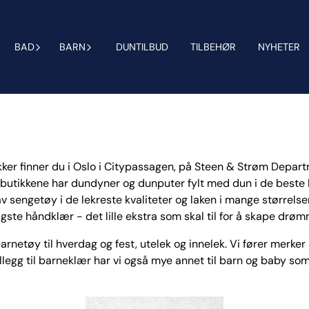
BAD
BARN
DUNTILBUD
TILBEHØR
NYHETER
tikker finner du i Oslo i Citypassagen, på Steen & Strøm Depart
 butikkene har dundyner og dunputer fylt med dun i de beste kv
v sengetøy i de lekreste kvaliteter og laken i mange størrelser
iligste håndklær - det lille ekstra som skal til for å skape dr
barnetøy til hverdag og fest, utelek og innelek. Vi fører merke
illegg til barneklær har vi også mye annet til barn og baby so