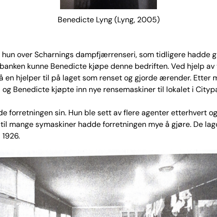
Benedicte Lyng (Lyng, 2005)
hun over Scharnings dampfjærrenseri, som tidligere hadde gåt
ra banken kunne Benedicte kjøpe denne bedriften. Ved hjelp av 
så en hjelper til på laget som renset og gjorde ærender. Etter
ra og Benedicte kjøpte inn nye rensemaskiner til lokalet i Cit
 forretningen sin. Hun ble sett av flere agenter etterhvert og f
g til mange symaskiner hadde forretningen mye å gjøre. De la
i 1926.