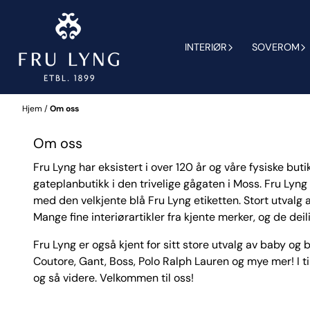
Hopp til innhold
INTERIØR
SOVEROM
Hjem
/
Om oss
Om oss
Fru Lyng har eksistert i over 120 år og våre fysiske bu
gateplanbutikk i den trivelige gågaten i Moss. Fru Lyng
med den velkjente blå Fru Lyng etiketten. Stort utvalg a
Mange fine interiørartikler fra kjente merker, og de de
Fru Lyng er også kjent for sitt store utvalg av baby og 
Coutore, Gant, Boss, Polo Ralph Lauren og mye mer! I t
og så videre. Velkommen til oss!