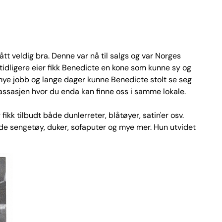
t veldig bra. Denne var nå til salgs og var Norges
tidligere eier fikk Benedicte en kone som kunne sy og
 mye jobb og lange dager kunne Benedicte stolt se seg
ypassasjen hvor du enda kan finne oss i samme lokale.
ikk tilbudt både dunlerreter, blåtøyer, satin'er osv.
gde sengetøy, duker, sofaputer og mye mer. Hun utvidet