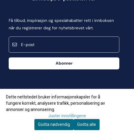
Blogg
Om oss
Få tilbud, inspirasjon og spesialrabatter rett i innboksen
Kontakt oss
når du registrerer deg for nyhetsbrevet vårt.
Kjøpsbetingelser
E-post
Personvern
Frakt og retur
Abonner
Våre butikker
Dette nettstedet bruker informasjonskapsler for å
fungere korrekt, analysere trafikk, personalisering av
annonser og annonsering.
Juster innstillingene
Godta nødvendig
Godta alle
© Copyright Company, org. number 957623034