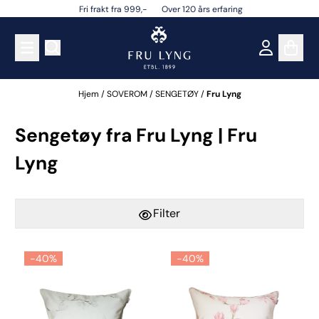
Fri frakt fra 999,- Over 120 års erfaring
Hopp til innhold
Hjem
/
SOVEROM
/
SENGETØY
/
Fru Lyng
Sengetøy fra Fru Lyng | Fru
Lyng
Filter
-40%
-40%