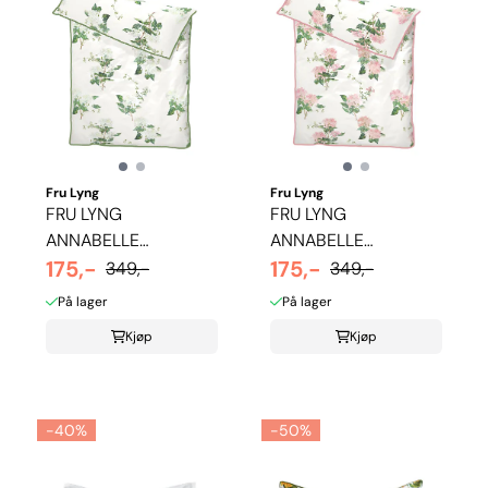
Fru Lyng
Fru Lyng
FRU LYNG
FRU LYNG
ANNABELLE
ANNABELLE
SENGETØY - GRØNN
175,-
SENGETØY - ROSA
175,-
349,-
349,-
På lager
På lager
Kjøp
Kjøp
-40%
-50%