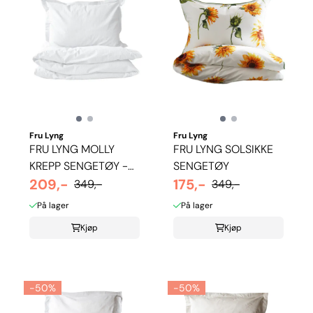
Fru Lyng
Fru Lyng
FRU LYNG MOLLY
FRU LYNG SOLSIKKE
KREPP SENGETØY -
SENGETØY
HVIT
209,-
175,-
349,-
349,-
På lager
På lager
Kjøp
Kjøp
-50%
-50%