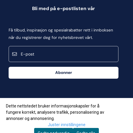
Informasjonskapsler
Bli med på e-postlisten vår
Blogg
Om oss
Få tilbud, inspirasjon og spesialrabatter rett i innboksen
Kontakt oss
når du registrerer deg for nyhetsbrevet vårt.
Kjøpsbetingelser
E-post
Personvern
Frakt og retur
Abonner
Våre butikker
Dette nettstedet bruker informasjonskapsler for å
fungere korrekt, analysere trafikk, personalisering av
annonser og annonsering.
Juster innstillingene