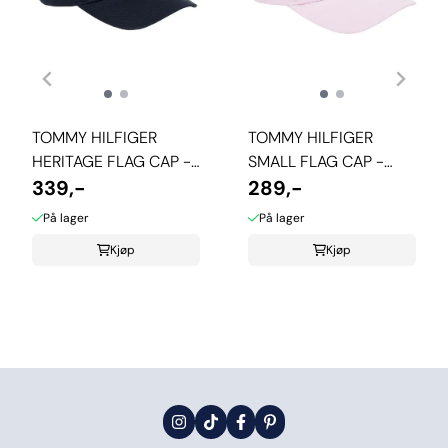
TOMMY HILFIGER
TOMMY HILFIGER
HERITAGE FLAG CAP -
SMALL FLAG CAP -
SPACE BLUE
339,-
PEARLY PINK
289,-
På lager
På lager
Kjøp
Kjøp