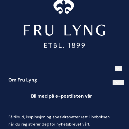
Om Fru Lyng
Informasjonskapsler
Bli med på e-postlisten vår
Blogg
Om oss
Få tilbud, inspirasjon og spesialrabatter rett i innboksen
Kontakt oss
når du registrerer deg for nyhetsbrevet vårt.