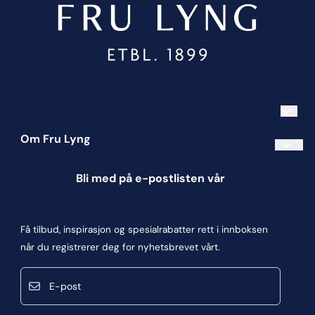
Om Fru Lyng
Informasjonskapsler
Bli med på e-postlisten vår
Blogg
Om oss
Få tilbud, inspirasjon og spesialrabatter rett i innboksen
Kontakt oss
når du registrerer deg for nyhetsbrevet vårt.
Kjøpsbetingelser
E-post
Personvern