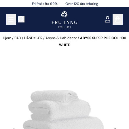
Fri frakt fra 999,- Over 120 års erfaring
Hopp til innhold
Hjem
/
BAD
/
HÅNDKLÆR
/
Abyss & Habidecor
/
ABYSS SUPER PILE COL. 100
WHITE