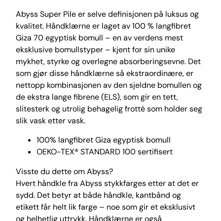
Abyss Super Pile er selve definisjonen på luksus og
kvalitet. Håndklærne er laget av 100 % langfibret
Giza 70 egyptisk bomull – en av verdens mest
eksklusive bomullstyper – kjent for sin unike
mykhet, styrke og overlegne absorberingsevne. Det
som gjør disse håndklærne så ekstraordinære, er
nettopp kombinasjonen av den sjeldne bomullen og
de ekstra lange fibrene (ELS), som gir en tett,
slitesterk og utrolig behagelig frotté som holder seg
slik vask etter vask.
100% langfibret Giza egyptisk bomull
OEKO-TEX® STANDARD 100 sertifisert
Visste du dette om Abyss?
Hvert håndkle fra Abyss stykkfarges etter at det er
sydd. Det betyr at både håndkle, kantbånd og
etikett får helt lik farge – noe som gir et eksklusivt
og helhetlig uttrykk. Håndklærne er også